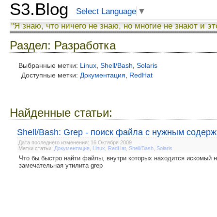
S3.Blog
Select Language
▼
"Я знаю, что ничего не знаю, но многие не знают и эт
Раздел: Разработка
Выбранные метки:
Linux
,
Shell/Bash
,
Solaris
Доступные метки:
Документация
,
RedHat
Найденные статьи:
Shell/Bash: Grep - поиск файла с нужным соде
Дата последнего изменения: 16 Октября 2009
Метки статьи:
Документация
,
Linux
,
RedHat
,
Shell/Bash
,
Solaris
Что бы быстро найти файлы, внутри которых находится искомый на
замечательная утилита grep