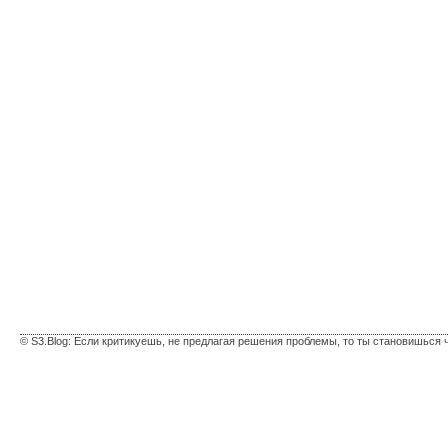
© S3.Blog: Если критикуешь, не предлагая решения проблемы, то ты становишься 