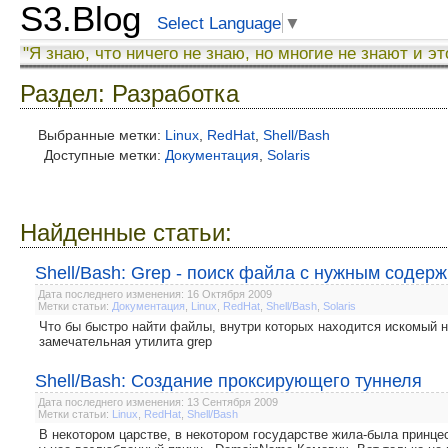
S3.Blog
Select Language
▼
"Я знаю, что ничего не знаю, но многие не знают и эт
Раздел: Разработка
Выбранные метки:
Linux
,
RedHat
,
Shell/Bash
Доступные метки:
Документация
,
Solaris
Найденные статьи:
Shell/Bash: Grep - поиск файла с нужным соде
Дата последнего изменения: 16 Октября 2009
Метки статьи:
Документация
,
Linux
,
RedHat
,
Shell/Bash
,
Solaris
Что бы быстро найти файлы, внутри которых находится искомый на
замечательная утилита grep
Shell/Bash: Создание проксирующего туннеля
Дата последнего изменения: 13 Сентября 2009
Метки статьи:
Linux
,
RedHat
,
Shell/Bash
В некотором царстве, в некотором государстве жила-была принц