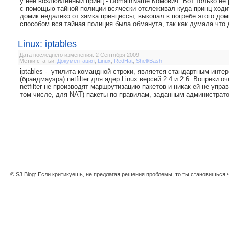
у нее возлюбленный принц - DomainName Комович. Вот только не 
с помощью тайной полиции всячески отслеживал куда принц ходит
домик недалеко от замка принцессы, выкопал в погребе этого до
способом вся тайная полиция была обманута, так как думала что д
Linux: iptables
Дата последнего изменения: 2 Сентября 2009
Метки статьи:
Документация
,
Linux
,
RedHat
,
Shell/Bash
iptables - утилита командной строки, является стандартным инт
(брандмауэра) netfilter для ядер Linux версий 2.4 и 2.6. Вопреки 
netfilter не производят маршрутизацию пакетов и никак ей не упра
том числе, для NAT) пакеты по правилам, заданным администратор
© S3.Blog: Если критикуешь, не предлагая решения проблемы, то ты становишься 