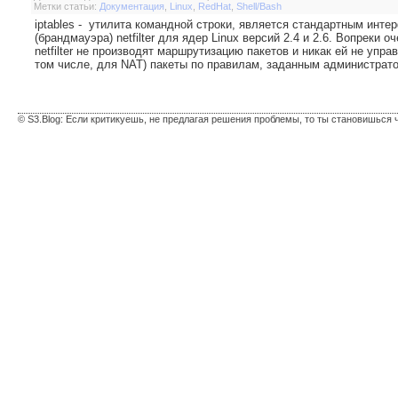
Метки статьи:
Документация
,
Linux
,
RedHat
,
Shell/Bash
iptables - утилита командной строки, является стандартным инт
(брандмауэра) netfilter для ядер Linux версий 2.4 и 2.6. Вопреки 
netfilter не производят маршрутизацию пакетов и никак ей не упра
том числе, для NAT) пакеты по правилам, заданным администратор
© S3.Blog: Если критикуешь, не предлагая решения проблемы, то ты становишься 