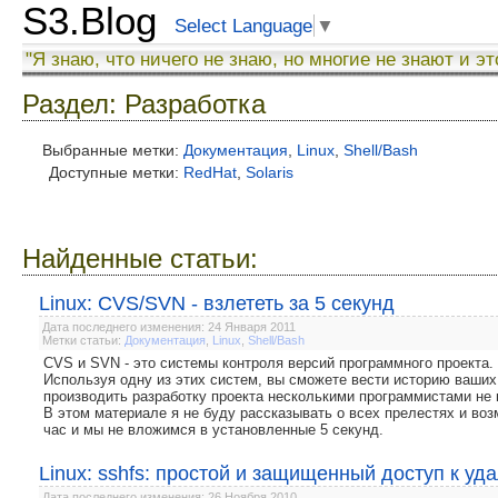
S3.Blog
Select Language
▼
"Я знаю, что ничего не знаю, но многие не знают и эт
Раздел: Разработка
Выбранные метки:
Документация
,
Linux
,
Shell/Bash
Доступные метки:
RedHat
,
Solaris
Найденные статьи:
Linux: CVS/SVN - взлететь за 5 секунд
Дата последнего изменения: 24 Января 2011
Метки статьи:
Документация
,
Linux
,
Shell/Bash
CVS и SVN - это системы контроля версий программного проекта.
Используя одну из этих систем, вы сможете вести историю ваших
производить разработку проекта несколькими программистами не 
В этом материале я не буду рассказывать о всех прелестях и воз
час и мы не вложимся в установленные 5 секунд.
Linux: sshfs: простой и защищенный доступ к у
Дата последнего изменения: 26 Ноября 2010