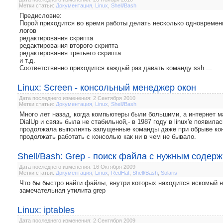
Метки статьи:
Документация
,
Linux
,
Shell/Bash
Предисловие:
Порой приходится во время работы делать несколько одновремен
логов
редактирования скрипта
редактирования второго скрипта
редактирования третьего скрипта
и т.д.
Соответственно приходится каждый раз давать команду ssh ...
Linux: Screen - консольный менеджер окон
Дата последнего изменения: 2 Сентября 2010
Метки статьи:
Документация
,
Linux
,
Shell/Bash
Много лет назад, когда компьютеры были большими, а интернет м
DialUp и связь была не стабильной,- в 1987 году в linux'е появил
продолжала выполнять запущенные команды даже при обрыве конн
продолжать работать с консолью как ни в чем не бывало.
Shell/Bash: Grep - поиск файла с нужным соде
Дата последнего изменения: 16 Октября 2009
Метки статьи:
Документация
,
Linux
,
RedHat
,
Shell/Bash
,
Solaris
Что бы быстро найти файлы, внутри которых находится искомый на
замечательная утилита grep
Linux: iptables
Дата последнего изменения: 2 Сентября 2009