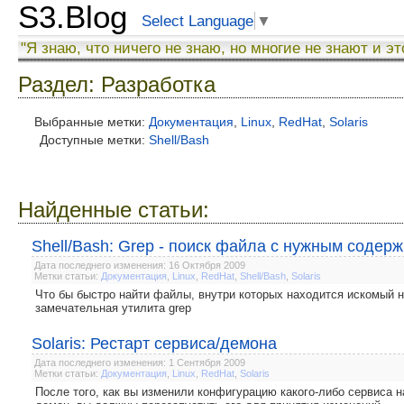
S3.Blog
Select Language
▼
"Я знаю, что ничего не знаю, но многие не знают и эт
Раздел: Разработка
Выбранные метки:
Документация
,
Linux
,
RedHat
,
Solaris
Доступные метки:
Shell/Bash
Найденные статьи:
Shell/Bash: Grep - поиск файла с нужным соде
Дата последнего изменения: 16 Октября 2009
Метки статьи:
Документация
,
Linux
,
RedHat
,
Shell/Bash
,
Solaris
Что бы быстро найти файлы, внутри которых находится искомый на
замечательная утилита grep
Solaris: Рестарт сервиса/демона
Дата последнего изменения: 1 Сентября 2009
Метки статьи:
Документация
,
Linux
,
RedHat
,
Solaris
После того, как вы изменили конфигурацию какого-либо сервиса на