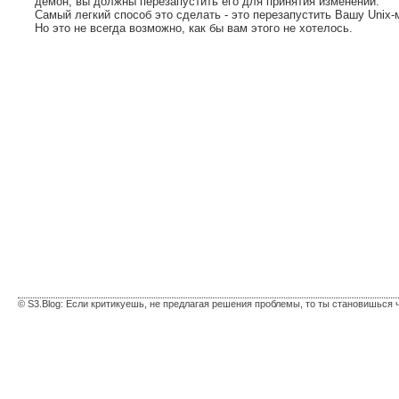
демон, вы должны перезапустить его для принятия изменений.
Самый легкий способ это сделать - это перезапустить Вашу Unix-
Но это не всегда возможно, как бы вам этого не хотелось.
© S3.Blog: Если критикуешь, не предлагая решения проблемы, то ты становишься 