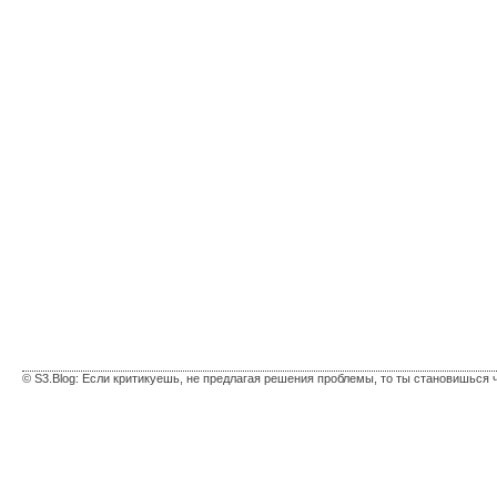
© S3.Blog: Если критикуешь, не предлагая решения проблемы, то ты становишься 