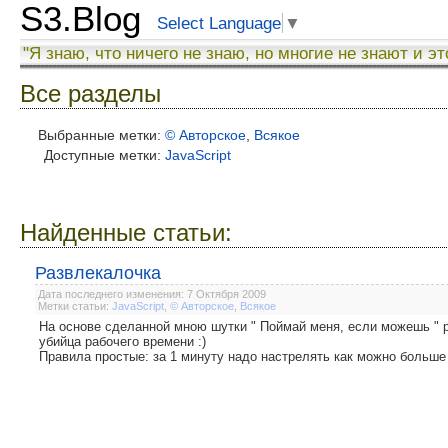
S3.Blog
Select Language
▼
"Я знаю, что ничего не знаю, но многие не знают и эт
Все разделы
Выбранные метки:
© Авторское
,
Всякое
Доступные метки:
JavaScript
Найденные статьи:
Развлекалочка
Дата последнего изменения: 7 Октября 2009
Метки статьи:
JavaScript
,
© Авторское
,
Всякое
На основе сделанной мною шутки " Поймай меня, если можешь " р
убийца рабочего времени :)
Правила простые: за 1 минуту надо настрелять как можно больше