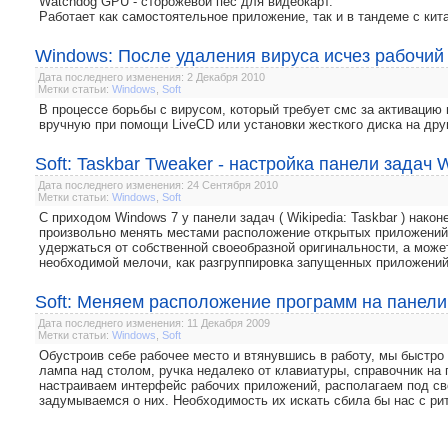
Watchdog GPU - сторожевой пёс для видеокарт.
Работает как самостоятельное приложение, так и в тандеме с ки
Windows: После удаления вируса исчез рабочий
Дата последнего изменения: 2 Декабря 2010
Метки статьи:
Windows
,
Soft
В процессе борьбы с вирусом, который требует смс за активацию
вручную при помощи LiveCD или установки жесткого диска на дру
Soft: Taskbar Tweaker - настройка панели задач 
Дата последнего изменения: 24 Сентября 2010
Метки статьи:
Windows
,
Soft
С приходом Windows 7 у панели задач ( Wikipedia: Taskbar ) нак
произвольно менять местами расположение открытых приложений.
удержаться от собственной своеобразной оригинальности, а может
необходимой мелочи, как разгруппировка запущенных приложений
Soft: Меняем расположение программ на панели
Дата последнего изменения: 11 Декабря 2009
Метки статьи:
Windows
,
Soft
Обустроив себе рабочее место и втянувшись в работу, мы быстро
лампа над столом, ручка недалеко от клавиатуры, справочник на 
настраиваем интерфейс рабочих приложений, располагаем под сво
задумываемся о них. Необходимость их искать сбила бы нас с ри