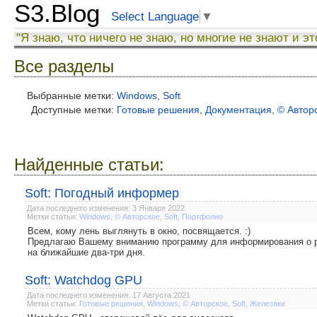
S3.Blog
Select Language
▼
"Я знаю, что ничего не знаю, но многие не знают и эт
Все разделы
Выбранные метки:
Windows
,
Soft
Доступные метки:
Готовые решения
,
Документация
,
© Автор
Найденные статьи:
Soft: Погодный информер
Дата последнего изменения: 3 Января 2022
Метки статьи:
Windows
,
© Авторское
,
Soft
,
Портфолио
Всем, кому лень выглянуть в окно, посвящается. :)
Предлагаю Вашему вниманию программу для информирования о ре
на ближайшие два-три дня.
Soft: Watchdog GPU
Дата последнего изменения: 17 Августа 2021
Метки статьи:
Готовые решения
,
Windows
,
© Авторское
,
Soft
,
Железяки