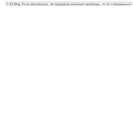
© S3.Blog: Если критикуешь, не предлагая решения проблемы, то ты становишься 