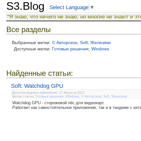
S3.Blog
Select Language
▼
"Я знаю, что ничего не знаю, но многие не знают и эт
Все разделы
Выбранные метки:
© Авторское
,
Soft
,
Железяки
Доступные метки:
Готовые решения
,
Windows
Найденные статьи:
Soft: Watchdog GPU
Дата последнего изменения: 17 Августа 2021
Метки статьи:
Готовые решения
,
Windows
,
© Авторское
,
Soft
,
Железяки
Watchdog GPU - сторожевой пёс для видеокарт.
Работает как самостоятельное приложение, так и в тандеме с ки