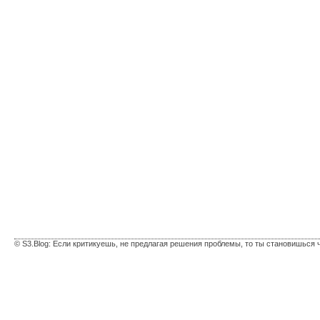
© S3.Blog: Если критикуешь, не предлагая решения проблемы, то ты становишься 