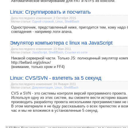
Автоматическое монтирование для FAT и NTFS из консоли.
Linux: Сгруппировать и посчитать
Дата последнего изменения: 2 Октября 2015
Метки статьи:
Одной строкой
,
Linux
,
Shell/Bash
Однострочник, представленный ниже, пригодится тем, кому надо б
совпадения - например логи апача.
Эмулятор компьютера с linux на JavaScript
Дата последнего изменения: 23 Мая 2011
Метки статьи:
JavaScript
,
Shell/Bash
,
Ссылки из сети
Никакой серверной части. Только JS: полноценный эмулятор комп
http://bellard.org/jslinux/
(внимание, только хром и FF4)
Linux: CVS/SVN - взлететь за 5 секунд
Дата последнего изменения: 24 Января 2011
Метки статьи:
Документация
,
Linux
,
Shell/Bash
CVS и SVN - это системы контроля версий программного проекта.
Используя одну из этих систем, вы сможете вести историю ваших
производить разработку проекта несколькими программистами не 
В этом материале я не буду рассказывать о всех прелестях и воз
час и мы не вложимся в установленные 5 секунд.