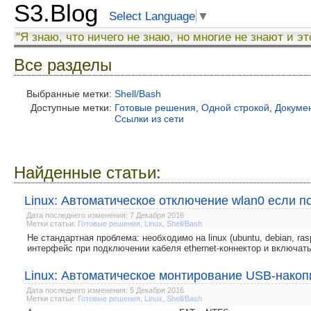
S3.Blog
Select Language
▼
"Я знаю, что ничего не знаю, но многие не знают и эт
Все разделы
Выбранные метки:
Shell/Bash
Доступные метки:
Готовые решения
,
Одной строкой
,
Докуме
Ссылки из сети
Найденные статьи:
Linux: Автоматическое отключение wlan0 если п
Дата последнего изменения: 7 Декабря 2016
Метки статьи:
Готовые решения
,
Linux
,
Shell/Bash
Не стандартная проблема: необходимо на linux (ubuntu, debian, ras
интерфейс при подключении кабеля ethernet-коннектор и включать
Linux: Автоматическое монтирование USB-накоп
Дата последнего изменения: 5 Декабря 2016
Метки статьи:
Готовые решения
,
Linux
,
Shell/Bash