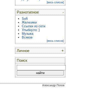
[весь список]
Разнотипное
-
Soft
Железяки
Ссылки из сети
Улыбнуло :)
Музыка
Всякое
[весь список]
Личное
+
Поиск
Александр Попов