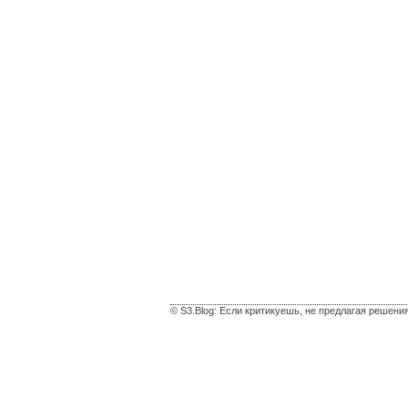
© S3.Blog: Если критикуешь, не предлагая решени