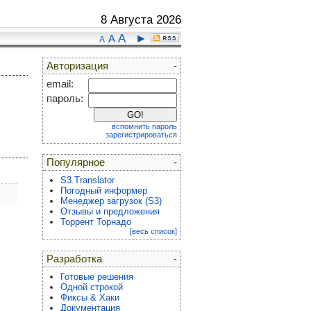
8 Августа 2026
A
►
A
A
Авторизация
-
email:
пароль:
вспомнить пароль
зарегистрироваться
Популярное
-
S3.Translator
Погодный информер
Менеджер загрузок (S3)
Отзывы и предложения
Торрент Торнадо
[весь список]
Разработка
-
Готовые решения
Одной строкой
Фиксы & Хаки
Документация