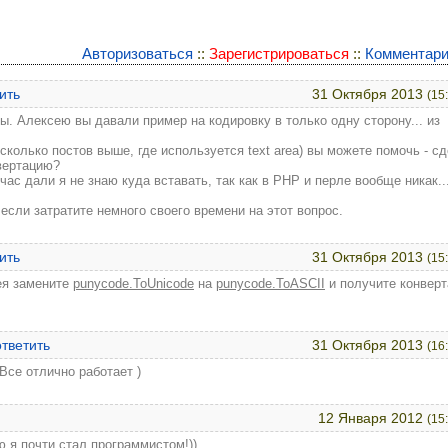
Авторизоваться
::
Зарегистрироваться
::
Комментари
ить
31 Октября 2013
(15
ы. Алексею вы давали пример на кодировку в только одну сторону... из
сколько постов выше, где используется text area) вы можете помочь - с
вертацию?
йчас дали я не знаю куда вставать, так как в PHP и перле вообще никак...
если затратите немного своего времени на этот вопрос.
ить
31 Октября 2013
(15
ея замените
punycode.ToUnicode
на
punycode.ToASCII
и получите конвер
ответить
31 Октября 2013
(16
Все отлично работает )
12 Января 2012
(15
 я почти стал программистом!))