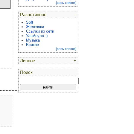
[весь список]
Разнотипное
-
Soft
Железяки
Ссылки из сети
Улыбнуло :)
Музыка
Всякое
[весь список]
Личное
+
Поиск