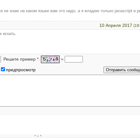
е не знаю на каком языке вам это надо, а я владею только javascript и pe
10 Апреля 2017
(19
м искать.
Решите пример
*
:
=
предпросмотр
▼▲▼