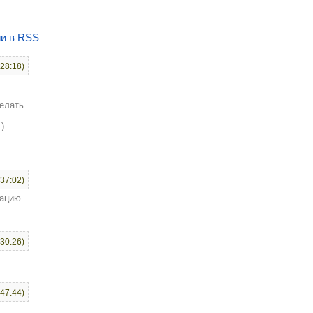
и в RSS
:28:18)
делать
)
:37:02)
тацию
:30:26)
:47:44)