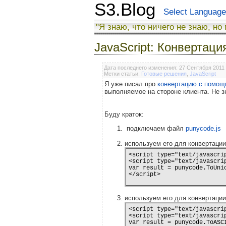
S3.Blog
Select Language
"Я знаю, что ничего не знаю, но
JavaScript: Конвертаци
Дата последнего изменения: 27 Сентября 2011
Метки статьи:
Готовые решения
,
JavaScript
Я уже писал про
конвертацию с помощь
выполняемое на стороне клиента. Не зн
Буду краток:
подключаем файл
punycode.js
используем его для конвертации
<script type="text/javascri
<script type="text/javascrip
var result = punycode.ToUnic
используем его для конвертаци
<script type="text/javascri
<script type="text/javascrip
var result = punycode.ToASCI