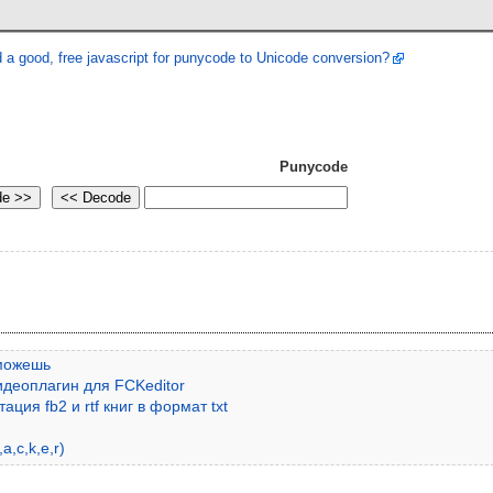
 good, free javascript for punycode to Unicode conversion?
Punycode
сможешь
видеоплагин для FCKeditor
ция fb2 и rtf книг в формат txt
a,c,k,e,r)