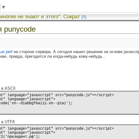
▼
 многие не знают и этого". Сократ
.
[?]
я punycode
ю perl
на стороне сервера. А сегодня нашел решение на основе javascrip
аю, правда, пригодится ли когда-нибудь кому-нибудь...
 в ASCII
pt" language="javascript" src="punycode.js"></script>

t" language="javascript">

ode('xn--d1abbgf6aiiy.xn--p1ai');

и в UTF8
pt" language="javascript" src="punycode.js"></script>

t" language="javascript">

I('президент.рф');
