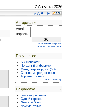
7 Августа 2026
A
►
A
A
Авторизация
-
email:
пароль:
t,
вспомнить пароль
зарегистрироваться
Популярное
-
S3.Translator
Погодный информер
Менеджер загрузок (S3)
Отзывы и предложения
Торрент Торнадо
[весь список]
Разработка
-
Готовые решения
Одной строкой
Фиксы & Хаки
Документация