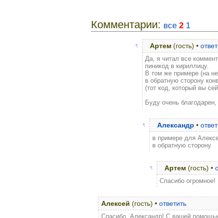
Комментарии:
все
2
1
Артем
(гость) •
ответ
Да, я читал все коммент
пиникод в кириллицу.
В том же примере (на не
в обратную сторону кон
(тот код, который вы се
Буду очень благодарен, 
Александр
•
ответ
в примере для Алекс
в обратную сторону
Артем
(гость) •
Спасибо огромное! 
Алексей
(гость) •
ответить
Спасибо, Александр! С вашей помощью