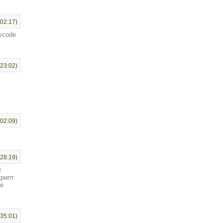
:02:17)
ycode
:23:02)
:02:09)
:28:19)
т
крипт
ое
:35:01)