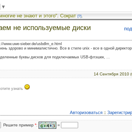
▼
 многие не знают и этого". Сократ
.
[?]
аем не используемые диски
по
p://www.uwe-sieber.de/usbdlm_e.html
ь здорово и минималистично. Все в стиле unix - все в одной директории
ределенные буквы дисков для подключаемых USB-флэшек, ...
14 Сентября 2010
(
хотите узнать
Авторизоваться
::
Зарегистри
Решите пример
*
:
=