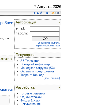
7 Августа 2026
A
►
A
A
Авторизация
-
дробнее
email:
пароль:
, ini-
вспомнить пароль
зарегистрироваться
Популярное
-
09:33:37)
S3.Translator
Погодный информер
Менеджер загрузок (S3)
Отзывы и предложения
Торрент Торнадо
[весь список]
Разработка
-
роваться
Готовые решения
Одной строкой
Фиксы & Хаки
Документация