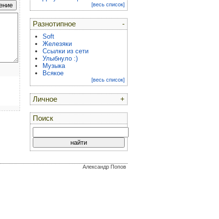
[весь список]
Разнотипное
-
Soft
Железяки
Ссылки из сети
Улыбнуло :)
Музыка
Всякое
[весь список]
Личное
+
Поиск
Александр Попов