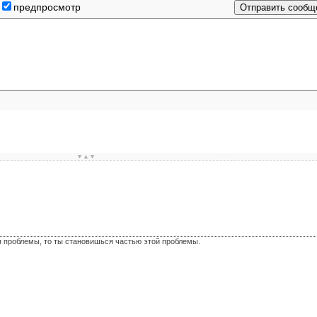
предпросмотр
▼▲▼
я проблемы, то ты становишься частью этой проблемы.