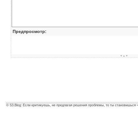
Предпросмотр:
▼▲▼
© S3.Blog: Если критикуешь, не предлагая решения проблемы, то ты становишься 