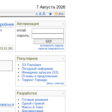
7 Августа 2026
A
►
A
A
Авторизация
-
дробнее
го
email:
пароль:
вспомнить пароль
23:31:38)
зарегистрироваться
Популярное
-
S3.Translator
Погодный информер
Менеджер загрузок (S3)
Отзывы и предложения
Торрент Торнадо
[весь список]
Разработка
-
Готовые решения
Одной строкой
роваться
Фиксы & Хаки
Документация