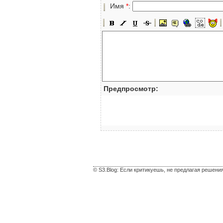
Имя
*
:
Предпросмотр:
© S3.Blog: Если критикуешь, не предлагая решени