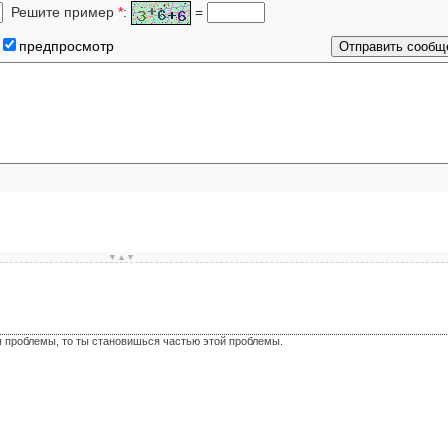
Решите пример
*
:
=
предпросмотр
▼▲▼
я проблемы, то ты становишься частью этой проблемы.