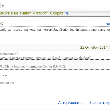
▼
 многие не знают и этого". Сократ
.
[?]
до
по
работает везде, написан на чистом JavaScript без бинарного программно
21 Октября 2014
(
 скачивание?
будущих думаю можно.. только где б найти описание файла?
0 , China Internet Information Center (CNNIC)
зон ип
- описание
Авторизоваться
::
Зарегистри