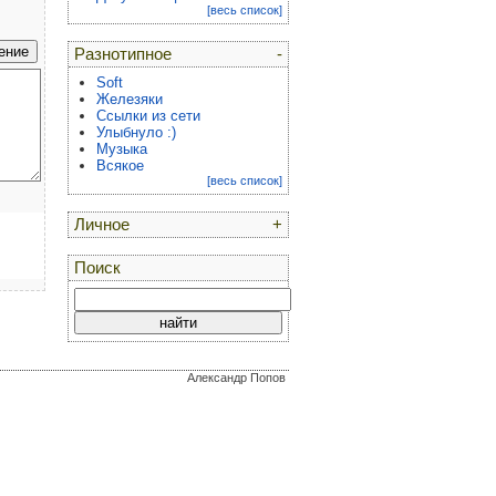
[весь список]
Разнотипное
-
Soft
Железяки
Ссылки из сети
Улыбнуло :)
Музыка
Всякое
[весь список]
Личное
+
Поиск
Александр Попов