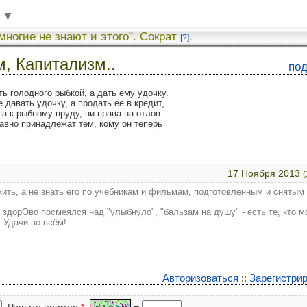
▼
 многие не знают и этого". Сократ
.
[?]
, Капитализм..
по
ть голодного рыбкой, а дать ему удочку.
 давать удочку, а продать ее в кредит,
па к рыбному пруду, ни права на отлов
 давно принадлежат тем, кому он теперь
17 Ноября 2013
(
жить, а не знать его по учебникам и фильмам, подготовленным и снятым
 здорОво посмеялся над "улыбнуло", "бальзам на душу" - есть те, кто м
 Удачи во всём!
Авторизоваться
::
Зарегистри
Решите пример
*
:
=