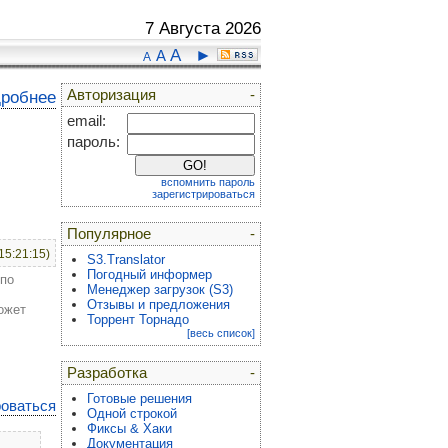
7 Августа 2026
A
►
A
A
Авторизация
-
дробнее
email:
пароль:
вспомнить пароль
зарегистрироваться
Популярное
-
15:21:15)
S3.Translator
Погодный информер
 по
Менеджер загрузок (S3)
Отзывы и предложения
ожет
Торрент Торнадо
[весь список]
Разработка
-
Готовые решения
роваться
Одной строкой
Фиксы & Хаки
Документация