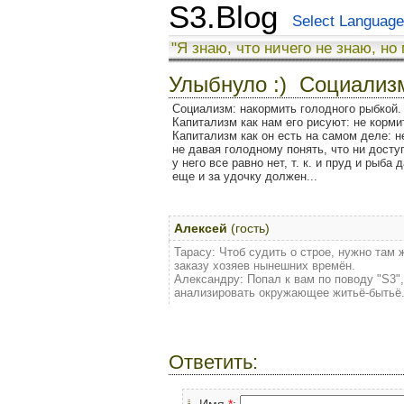
S3.Blog
Select Language
"Я знаю, что ничего не знаю, но
Улыбнуло :) Социализм
Социализм: накормить голодного рыбкой.
Капитализм как нам его рисуют: не корми
Капитализм как он есть на самом деле: не
не давая голодному понять, что ни досту
у него все равно нет, т. к. и пруд и рыба
еще и за удочку должен...
Алексей
(гость)
Тарасу: Чтоб судить о строе, нужно там 
заказу хозяев нынешних времён.
Александру: Попал к вам по поводу "S3",
анализировать окружающее житьё-бытьё.
Ответить:
Имя
*
: