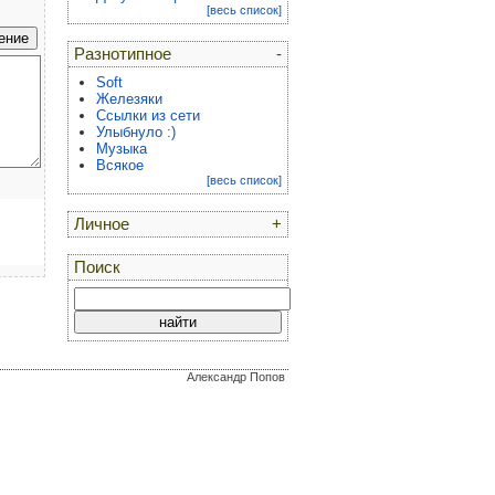
[весь список]
Разнотипное
-
Soft
Железяки
Ссылки из сети
Улыбнуло :)
Музыка
Всякое
[весь список]
Личное
+
Поиск
Александр Попов