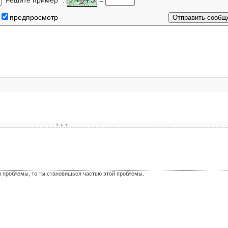
предпросмотр
▼▲▼
я проблемы, то ты становишься частью этой проблемы.