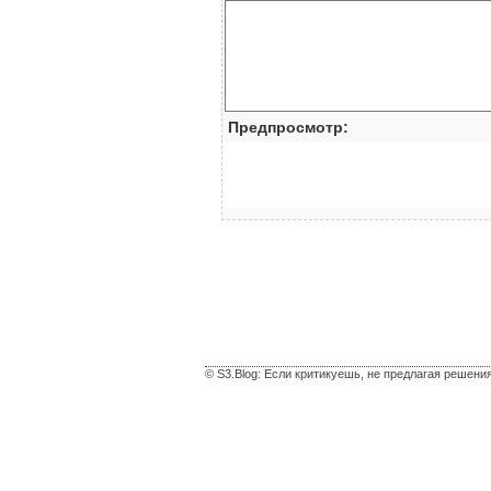
Предпросмотр:
© S3.Blog: Если критикуешь, не предлагая решени