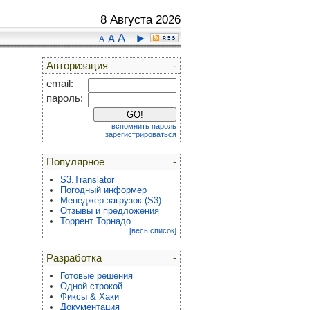
8 Августа 2026
A
►
A
A
Авторизация
-
email:
пароль:
вспомнить пароль
зарегистрироваться
Популярное
-
S3.Translator
Погодный информер
Менеджер загрузок (S3)
Отзывы и предложения
Торрент Торнадо
[весь список]
Разработка
-
Готовые решения
Одной строкой
Фиксы & Хаки
Документация