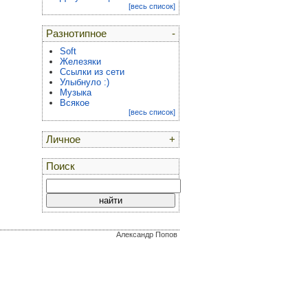
[весь список]
Разнотипное
-
Soft
Железяки
Ссылки из сети
Улыбнуло :)
Музыка
Всякое
[весь список]
Личное
+
Поиск
Александр Попов