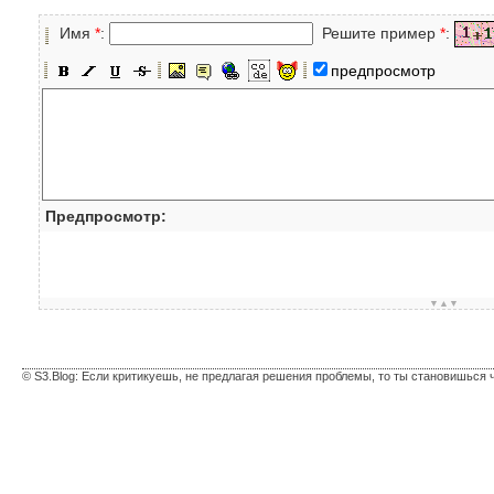
Имя
*
:
Решите пример
*
:
предпросмотр
Предпросмотр:
▼▲▼
© S3.Blog: Если критикуешь, не предлагая решения проблемы, то ты становишься 