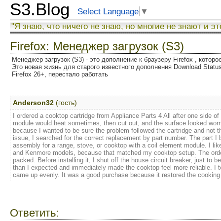
S3.Blog
Select Language
▼
"Я знаю, что ничего не знаю, но многие не знают и эт
Firefox: Менеджер загрузок (S3)
Менеджер загрузок (S3) - это дополнение к браузеру Firefox , котор
Это новая жизнь для старого известного дополнения Download Status
Firefox 26+, перестало работать
Anderson32
(гость)
I ordered a cooktop cartridge from Appliance Parts 4 All after one side o
module would heat sometimes, then cut out, and the surface looked worn 
because I wanted to be sure the problem followed the cartridge and not t
issue, I searched for the correct replacement by part number. The part 
assembly for a range, stove, or cooktop with a coil element module. I like
and Kenmore models, because that matched my cooktop setup. The order w
packed. Before installing it, I shut off the house circuit breaker, just to
than I expected and immediately made the cooktop feel more reliable. I te
came up evenly. It was a good purchase because it restored the cooking s
Ответить: