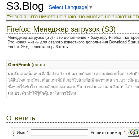
S3.Blog
Select Language
▼
"Я знаю, что ничего не знаю, но многие не знают и эт
Firefox: Менеджер загрузок (S3)
Менеджер загрузок (S3) - это дополнение к браузеру Firefox , котор
Это новая жизнь для старого известного дополнения Download Status
Firefox 26+, перестало работать
GerriFrank
(гость)
ผมเริ่มเล่นสล็อตบนมือถือผ่าน 1xbet เพราะต้องการความสะดวกในการเข้าถึง
ได้ลื่นไหล ผมมักจะเลือกเกมที่มีฟีเจอร์โบนัสเพื่อเพิ่มความสนุก ระหว่างที่ผม
ซึ่งช่วยให้เข้าใจรายละเอียดของเกมมากขึ้น การฝากและถอนเงินก็ทำได้ง่ายและ
เล่นประจำ ทำให้รู้สึกคุ้มค่าในการใช้งาน
Ответить:
Имя
*
:
Решите пример
*
: