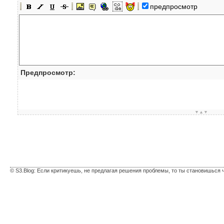
предпросмотр
Предпросмотр:
▼▲▼
© S3.Blog: Если критикуешь, не предлагая решения проблемы, то ты становишься 