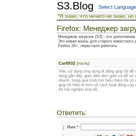
S3.Blog
Select Language
"Я знаю, что ничего не знаю, но
Firefox: Менеджер загр
Менеджер загрузок (S3) - это дополнение 
Это новая жизнь для старого известного 
Firefox 26+, перестало работать
Carll932
(гость)
Việc sử dụng ứng dụng di động giúp tôi dễ d
dùng gần đây, giao diện đơn giản và dễ sử 
nhanh, trong quá trình tìm hiểu thêm tôi c
giúp tôi hiểu rõ hơn về cách hoạt động của 
thì trải nghiệm khá tốt.
Ответить:
Имя
*
: