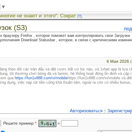
▼
 многие не знают и этого". Сократ
.
[?]
узок (S3)
по
к браузеру Firefox , которое поможет вам контролировать свои Загрузки
дополнения Download Statusbar , которое, в связи с критическими измене
6 Мая 2026
(
àng theo dõi các trận đấu và đặt cược bất cứ lúc nào, và 1xbet app là lựa c
dụng, tôi thường chơi bóng đá và tennis, hệ thống hoạt động ổn định và cập 
ó xem qua
https://fun1x888.com/vi/mobile
https://fun1x888.com/vi/mobile và đi
ứng dụng, việc nạp rút tiền cũng khá thuận tiện, ngoài ra còn có nhiều bonus, 
Авторизоваться
::
Зарегистри
Решите пример
*
:
=