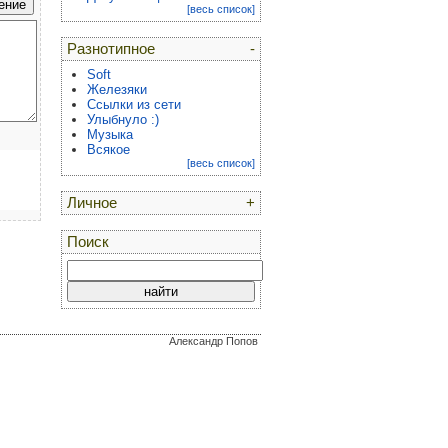
[весь список]
Разнотипное
-
Soft
Железяки
Ссылки из сети
Улыбнуло :)
Музыка
Всякое
[весь список]
Личное
+
Поиск
Александр Попов