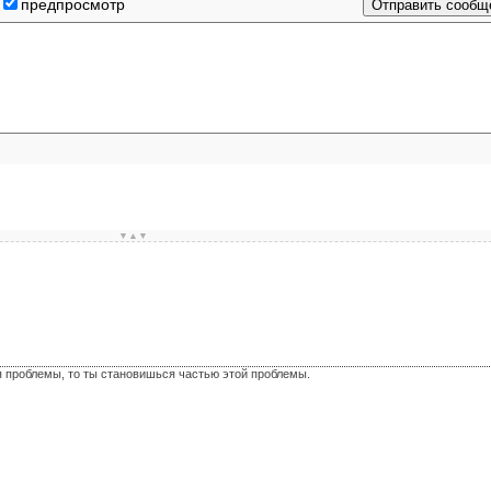
предпросмотр
▼▲▼
я проблемы, то ты становишься частью этой проблемы.