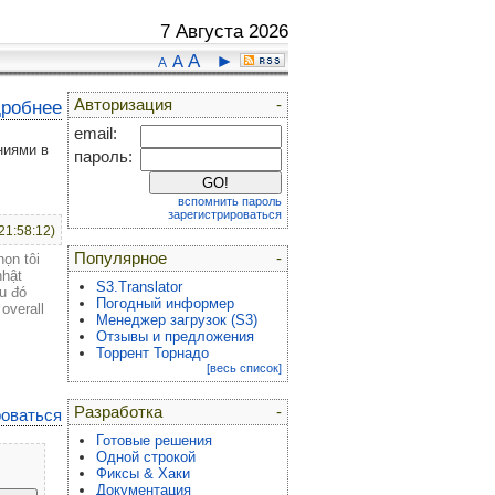
7 Августа 2026
A
►
A
A
Авторизация
-
дробнее
email:
ниями в
пароль:
вспомнить пароль
зарегистрироваться
21:58:12)
Популярное
-
họn tôi
nhật
S3.Translator
ều đó
Погодный информер
overall
Менеджер загрузок (S3)
Отзывы и предложения
Торрент Торнадо
[весь список]
Разработка
-
роваться
Готовые решения
Одной строкой
Фиксы & Хаки
Документация