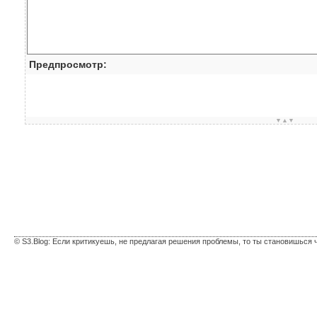
Предпросмотр:
▼▲▼
© S3.Blog: Если критикуешь, не предлагая решения проблемы, то ты становишься 