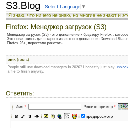
S3.Blog
Select Language
▼
"Я знаю, что ничего не знаю, но многие не знают и эт
Firefox: Менеджер загрузок (S3)
Менеджер загрузок (S3) - это дополнение к браузеру Firefox , котор
Это новая жизнь для старого известного дополнения Download Status
Firefox 26+, перестало работать
bmk
(гость)
People still use download managers in 2026? I honestly just play
unblock
a file to finish anyway.
Ответить:
Имя
*
:
Решите пример
*
:
предпросмотр