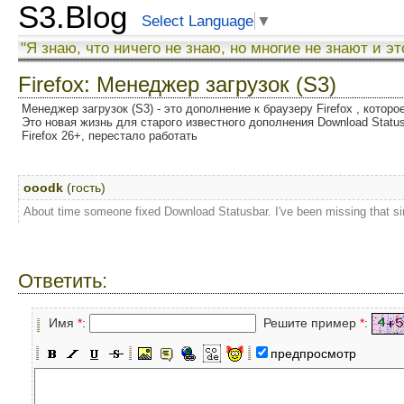
S3.Blog
Select Language
▼
"Я знаю, что ничего не знаю, но многие не знают и эт
Firefox: Менеджер загрузок (S3)
Менеджер загрузок (S3) - это дополнение к браузеру Firefox , котор
Это новая жизнь для старого известного дополнения Download Status
Firefox 26+, перестало работать
ooodk
(гость)
About time someone fixed Download Statusbar. I've been missing that si
Ответить:
Имя
*
:
Решите пример
*
:
предпросмотр