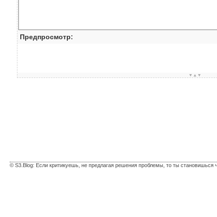
Предпросмотр:
▼▲▼
© S3.Blog: Если критикуешь, не предлагая решения проблемы, то ты становишься 