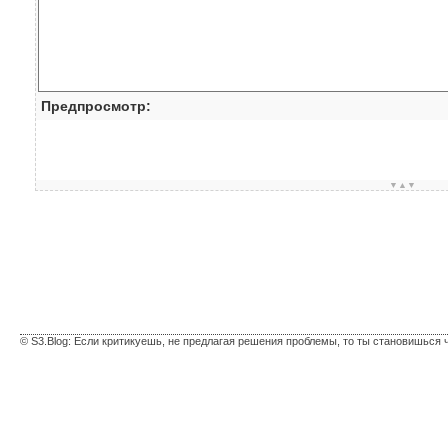
Предпросмотр:
▼▲▼
© S3.Blog: Если критикуешь, не предлагая решения проблемы, то ты становишься 