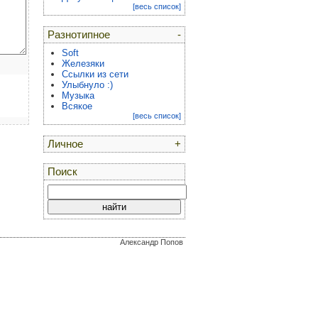
[весь список]
Разнотипное
-
Soft
Железяки
Ссылки из сети
Улыбнуло :)
Музыка
Всякое
[весь список]
Личное
+
Поиск
Александр Попов