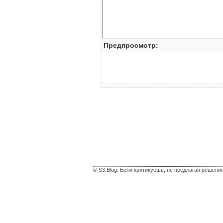
Предпросмотр:
© S3.Blog: Если критикуешь, не предлагая решени