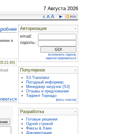
7 Августа 2026
A
►
A
A
Авторизация
-
дробнее
email:
ниями в
пароль:
вспомнить пароль
зарегистрироваться
05:21:40)
Популярное
-
nload
S3.Translator
Погодный информер
Менеджер загрузок (S3)
Отзывы и предложения
Торрент Торнадо
роваться
[весь список]
Разработка
-
Готовые решения
Одной строкой
Фиксы & Хаки
Документация