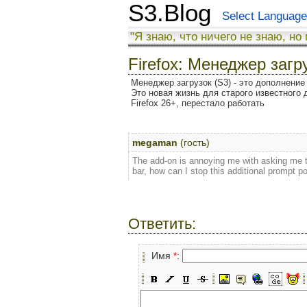
S3.Blog
Select Language
"Я знаю, что ничего не знаю, но
Firefox: Менеджер загр
Менеджер загрузок (S3) - это дополнение 
Это новая жизнь для старого известного 
Firefox 26+, перестало работать
megaman
(гость)
The add-on is annoying me with asking me to
bar, how can I stop this additional prompt pop
Ответить:
Имя
*
: