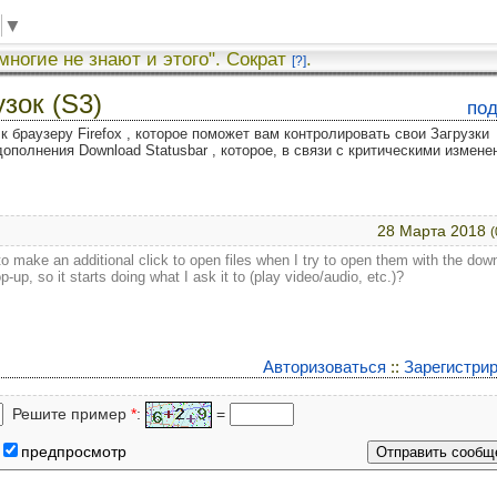
▼
 многие не знают и этого". Сократ
.
[?]
узок (S3)
по
к браузеру Firefox , которое поможет вам контролировать свои Загрузки
дополнения Download Statusbar , которое, в связи с критическими измене
28 Марта 2018
(
 make an additional click to open files when I try to open them with the dow
-up, so it starts doing what I ask it to (play video/audio, etc.)?
Авторизоваться
::
Зарегистри
Решите пример
*
:
=
предпросмотр