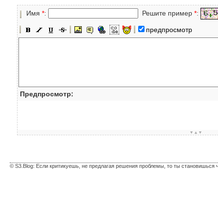
Имя
*
:
Решите пример
*
:
предпросмотр
Предпросмотр:
▼▲▼
© S3.Blog: Если критикуешь, не предлагая решения проблемы, то ты становишься 