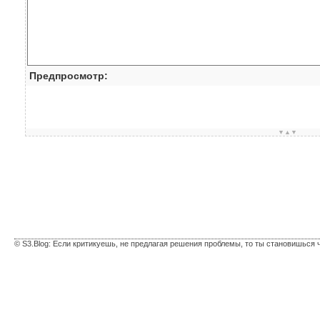
Предпросмотр:
▼▲▼
© S3.Blog: Если критикуешь, не предлагая решения проблемы, то ты становишься 