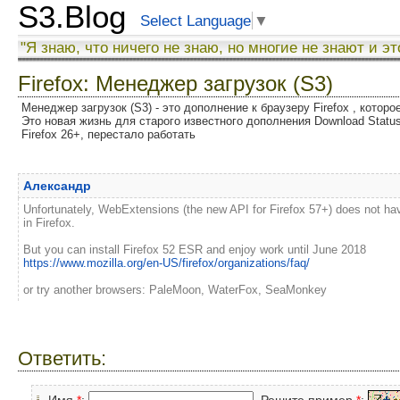
S3.Blog
Select Language
▼
"Я знаю, что ничего не знаю, но многие не знают и эт
Firefox: Менеджер загрузок (S3)
Менеджер загрузок (S3) - это дополнение к браузеру Firefox , котор
Это новая жизнь для старого известного дополнения Download Status
Firefox 26+, перестало работать
Александр
Unfortunately, WebExtensions (the new API for Firefox 57+) does not have 
in Firefox.
But you can install Firefox 52 ESR and enjoy work until June 2018
https://www.mozilla.org/en-US/firefox/organizations/faq/
or try another browsers: PaleMoon, WaterFox, SeaMonkey
Ответить:
Имя
*
:
Решите пример
*
: