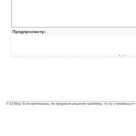
Предпросмотр:
▼▲▼
© S3.Blog: Если критикуешь, не предлагая решения проблемы, то ты становишься 