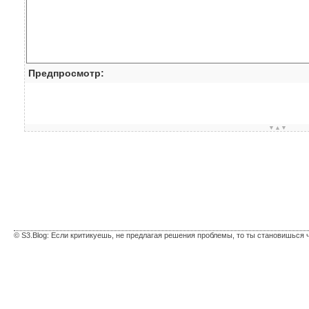
Предпросмотр:
▼▲▼
© S3.Blog: Если критикуешь, не предлагая решения проблемы, то ты становишься 