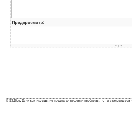
Предпросмотр:
▼▲▼
© S3.Blog: Если критикуешь, не предлагая решения проблемы, то ты становишься 