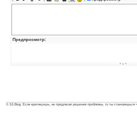
Предпросмотр:
▼▲▼
© S3.Blog: Если критикуешь, не предлагая решения проблемы, то ты становишься 