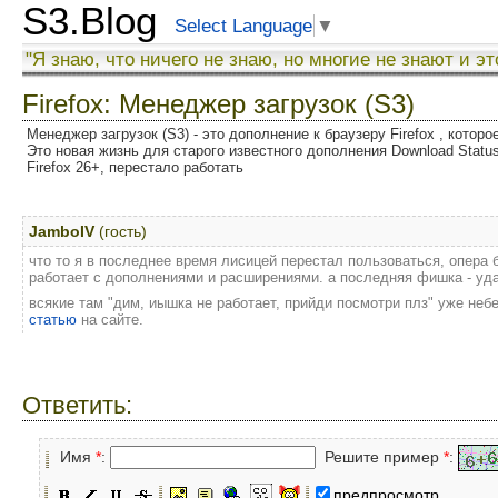
S3.Blog
Select Language
▼
"Я знаю, что ничего не знаю, но многие не знают и эт
Firefox: Менеджер загрузок (S3)
Менеджер загрузок (S3) - это дополнение к браузеру Firefox , котор
Это новая жизнь для старого известного дополнения Download Status
Firefox 26+, перестало работать
JamboIV
(гость)
что то я в последнее время лисицей перестал пользоваться, опера б
работает с дополнениями и расширениями. а последняя фишка - уд
всякие там "дим, иышка не работает, прийди посмотри плз" уже неб
статью
на сайте.
Ответить:
Имя
*
:
Решите пример
*
:
предпросмотр