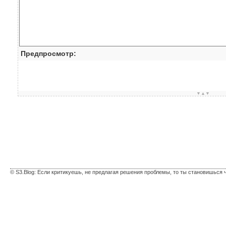
Предпросмотр:
▼▲▼
© S3.Blog: Если критикуешь, не предлагая решения проблемы, то ты становишься 