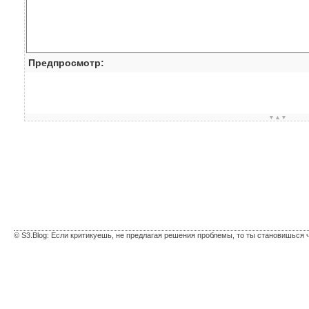
Предпросмотр:
▼▲▼
© S3.Blog: Если критикуешь, не предлагая решения проблемы, то ты становишься 