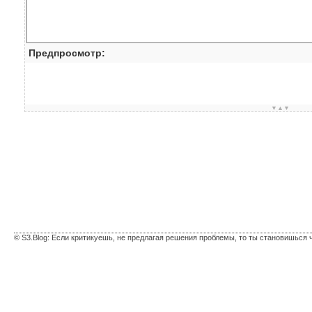
Предпросмотр:
▼▲▼
© S3.Blog: Если критикуешь, не предлагая решения проблемы, то ты становишься 