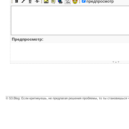
предпросмотр
Предпросмотр:
▼▲▼
© S3.Blog: Если критикуешь, не предлагая решения проблемы, то ты становишься 