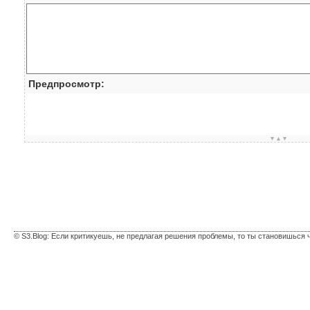
Предпросмотр:
▼▲▼
© S3.Blog: Если критикуешь, не предлагая решения проблемы, то ты становишься 