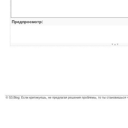
Предпросмотр:
▼▲▼
© S3.Blog: Если критикуешь, не предлагая решения проблемы, то ты становишься 