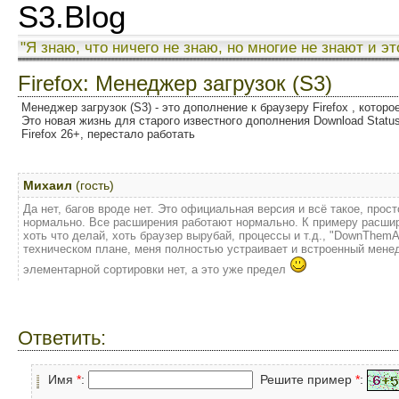
S3.Blog
"Я знаю, что ничего не знаю, но многие не знают и эт
Firefox: Менеджер загрузок (S3)
Менеджер загрузок (S3) - это дополнение к браузеру Firefox , котор
Это новая жизнь для старого известного дополнения Download Status
Firefox 26+, перестало работать
Михаил
(гость)
Да нет, багов вроде нет. Это официальная версия и всё такое, прос
нормально. Все расширения работают нормально. К примеру расшир
хоть что делай, хоть браузер вырубай, процессы и т.д., "DownThemAl
техническом плане, меня полностью устраивает и встроенный менедж
элементарной сортировки нет, а это уже предел
Ответить:
Имя
*
:
Решите пример
*
: