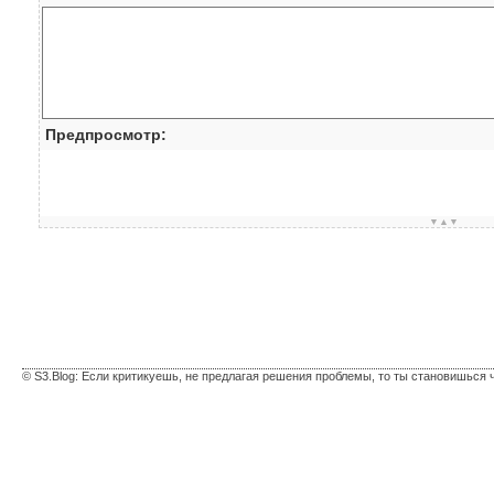
Предпросмотр:
▼▲▼
© S3.Blog: Если критикуешь, не предлагая решения проблемы, то ты становишься 