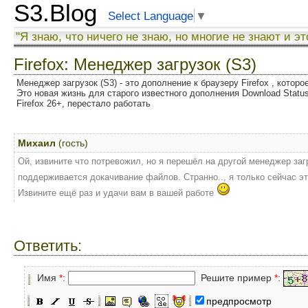
S3.Blog
Select Language
▼
"Я знаю, что ничего не знаю, но многие не знают и эт
Firefox: Менеджер загрузок (S3)
Менеджер загрузок (S3) - это дополнение к браузеру Firefox , котор
Это новая жизнь для старого известного дополнения Download Status
Firefox 26+, перестало работать
Михаил
(гость)
Ой, извините что потревожил, но я перешёл на другой менеджер загру
поддерживается докачивание файлов. Странно.., я только сейчас э
Извините ещё раз и удачи вам в вашей работе
Ответить:
Имя
*
:
Решите пример
*
:
предпросмотр