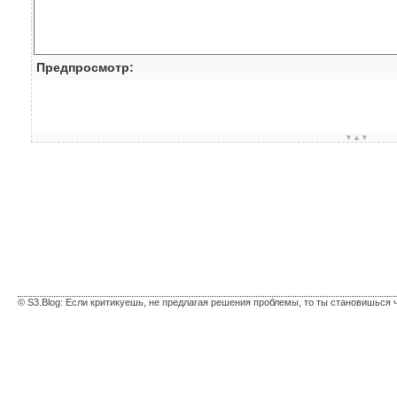
Предпросмотр:
▼▲▼
© S3.Blog: Если критикуешь, не предлагая решения проблемы, то ты становишься 