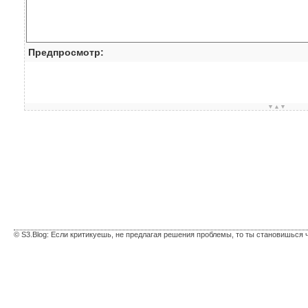
Предпросмотр:
▼▲▼
© S3.Blog: Если критикуешь, не предлагая решения проблемы, то ты становишься 