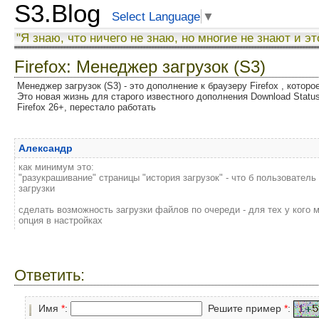
S3.Blog
Select Language
▼
"Я знаю, что ничего не знаю, но многие не знают и эт
Firefox: Менеджер загрузок (S3)
Менеджер загрузок (S3) - это дополнение к браузеру Firefox , котор
Это новая жизнь для старого известного дополнения Download Status
Firefox 26+, перестало работать
Александр
как минимум это:
"разукрашивание" страницы "история загрузок" - что б пользователь
загрузки
сделать возможность загрузки файлов по очереди - для тех у кого
опция в настройках
Ответить:
Имя
*
:
Решите пример
*
: