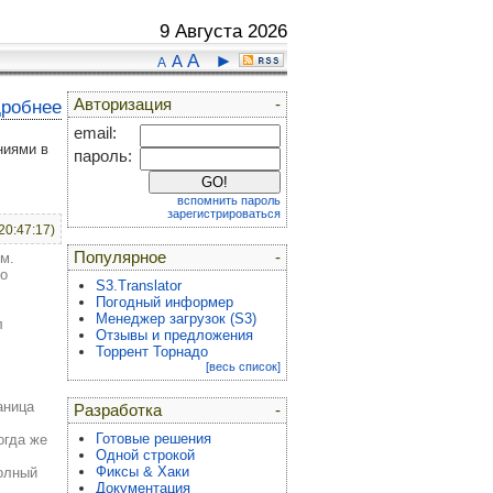
9 Августа 2026
A
►
A
A
Авторизация
-
дробнее
email:
ниями в
пароль:
вспомнить пароль
зарегистрироваться
20:47:17)
Популярное
-
м.
го
S3.Translator
Погодный информер
Менеджер загрузок (S3)
л
Отзывы и предложения
Торрент Торнадо
[весь список]
аница
Разработка
-
Готовые решения
огда же
Одной строкой
Фиксы & Хаки
полный
Документация