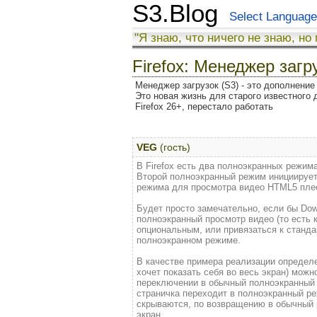
S3.Blog
Select Language
"Я знаю, что ничего не знаю, но
Firefox: Менеджер загр
Менеджер загрузок (S3) - это дополнение 
Это новая жизнь для старого известного 
Firefox 26+, перестало работать
VEG
(гость)
В Firefox есть два полноэкранных режим
Второй полноэкранный режим инициирует
режима для просмотра видео HTML5 плеера
Будет просто замечательно, если бы Down
полноэкранный просмотр видео (то есть 
опциональным, или привязаться к стандар
полноэкранном режиме.
В качестве примера реализации определе
хочет показать себя во весь экран) можно
переключении в обычный полноэкранный 
страничка переходит в полноэкранный ре
скрываются, по возвращению в обычный р
экран.