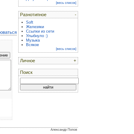
[весь список]
Разнотипное
-
Soft
Железяки
Ссылки из сети
роваться
Улыбнуло :)
Музыка
Всякое
[весь список]
Личное
+
Поиск
Александр Попов