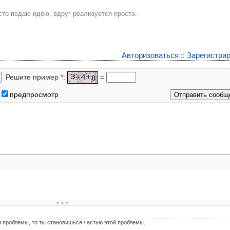
сто подаю идею, вдруг реализуется просто.
Авторизоваться
::
Зарегистри
Решите пример
*
:
=
предпросмотр
▼▲▼
я проблемы, то ты становишься частью этой проблемы.