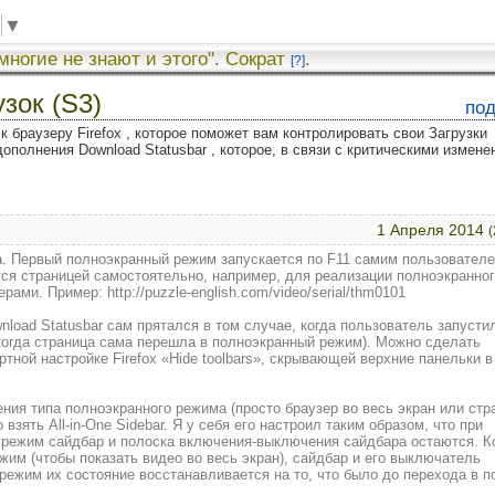
▼
 многие не знают и этого". Сократ
.
[?]
узок (S3)
по
к браузеру Firefox , которое поможет вам контролировать свои Загрузки
дополнения Download Statusbar , которое, в связи с критическими измене
1 Апреля 2014
(
а. Первый полноэкранный режим запускается по F11 самим пользователе
ся страницей самостоятельно, например, для реализации полноэкранно
ми. Пример: http://puzzle-english.com/video/serial/thm0101
load Statusbar сам прятался в том случае, когда пользователь запусти
когда страница сама перешла в полноэкранный режим). Можно сделать
тной настройке Firefox «Hide toolbars», скрывающей верхние панельки в
ния типа полноэкранного режима (просто браузер во весь экран или стр
 взять All-in-One Sidebar. Я у себя его настроил таким образом, что при
режим сайдбар и полоска включения-выключения сайдбара остаются. К
жим (чтобы показать видео во весь экран), сайдбар и его выключатель
ежим их состояние восстанавливается на то, что было до перехода в 