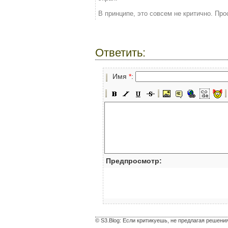
В принципе, это совсем не критично. Про
Ответить:
Имя
*
:
Предпросмотр:
© S3.Blog: Если критикуешь, не предлагая решени