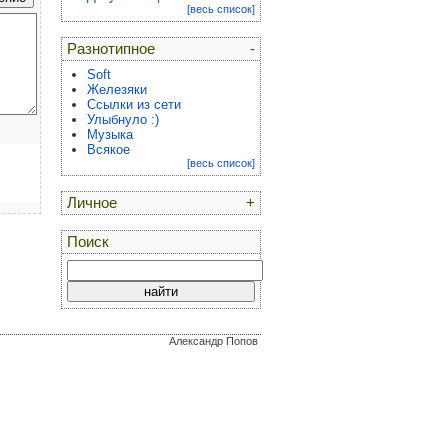
[весь список]
Разнотипное
-
Soft
Железяки
Ссылки из сети
Улыбнуло :)
Музыка
Всякое
[весь список]
Личное
+
Поиск
Александр Попов