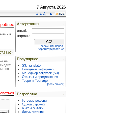
7 Августа 2026
A
►
A
A
Авторизация
-
дробнее
email:
ниями в
пароль:
вспомнить пароль
зарегистрироваться
07:38:07)
Популярное
-
же не
исходит
S3.Translator
сие на
Погодный информер
Менеджер загрузок (S3)
Отзывы и предложения
Торрент Торнадо
[весь список]
роваться
Разработка
-
Готовые решения
Одной строкой
Фиксы & Хаки
Документация