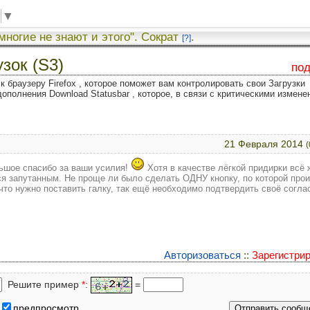
▼
 многие не знают и этого". Сократ
.
[?]
узок (S3)
по
к браузеру Firefox , которое поможет вам контролировать свои Загрузки
дополнения Download Statusbar , которое, в связи с критическими измене
21 Февраля 2014
(
льшое спасибо за ваши усилия!
Хотя в качестве лёгкой придирки всё 
лся запутанным. Не проще ли было сделать ОДНУ кнопку, по которой про
что нужно поставить галку, так ещё необходимо подтвердить своё согла
Авторизоваться
::
Зарегистри
Решите пример
*
:
=
предпросмотр