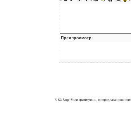
Предпросмотр:
© S3.Blog: Если критикуешь, не предлагая решени