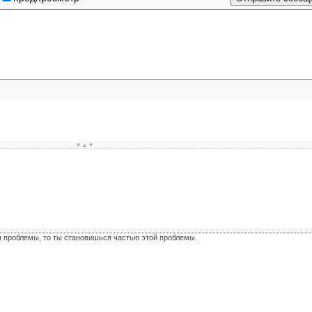
▼▲▼
я проблемы, то ты становишься частью этой проблемы.