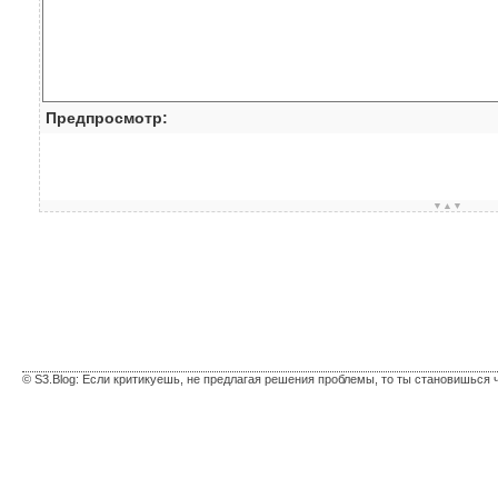
Предпросмотр:
▼▲▼
© S3.Blog: Если критикуешь, не предлагая решения проблемы, то ты становишься 