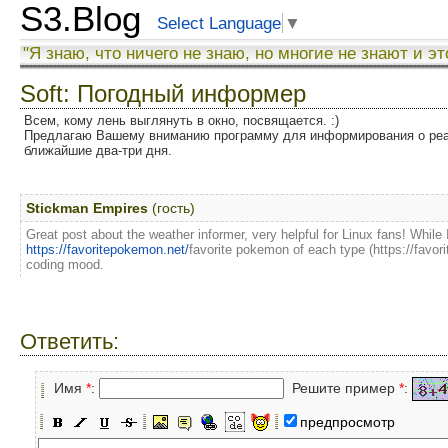
S3.Blog
Select Language
▼
"Я знаю, что ничего не знаю, но многие не знают и эт
Soft: Погодный информер
Всем, кому лень выглянуть в окно, посвящается. :)
Предлагаю Вашему вниманию программу для информирования о реал
ближайшие два-три дня.
Stickman Empires
(гость)
Great post about the weather informer, very helpful for Linux fans! While 
https://favoritepokemon.net/
favorite pokemon of each type (https://favo
coding mood.
Ответить:
Имя
*
:
Решите пример
*
:
предпросмотр