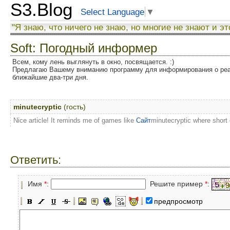
S3.Blog
Select Language
▼
"Я знаю, что ничего не знаю, но многие не знают и эт
Soft: Погодный информер
Всем, кому лень выглянуть в окно, посвящается. :)
Предлагаю Вашему вниманию программу для информирования о реал
ближайшие два-три дня.
minutecryptic
(гость)
Nice article! It reminds me of games like
Сайт
minutecryptic where short 
Ответить:
Имя
*
:
Решите пример
*
:
предпросмотр