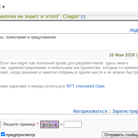
▼
 многие не знают и этого". Сократ
.
[?]
я
по
вы, пожелания и предложения
16 Мая 2026
(
 Блог выглядит как полезный архив для разработчиков: здесь много
птам, администрированию и небольшим инструментам, которые со време
рмат, когда решения и заметки собраны в одном месте и их можно быстр
кими задачами я иногда использую
NYT crossword clues
.
Авторизоваться
::
Зарегистри
Решите пример
*
:
=
предпросмотр