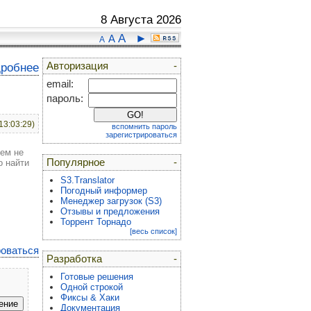
8 Августа 2026
A
►
A
A
Авторизация
-
дробнее
email:
пароль:
13:03:29)
вспомнить пароль
зарегистрироваться
нем не
Популярное
-
о найти
S3.Translator
Погодный информер
Менеджер загрузок (S3)
Отзывы и предложения
Торрент Торнадо
[весь список]
роваться
Разработка
-
Готовые решения
Одной строкой
Фиксы & Хаки
Документация