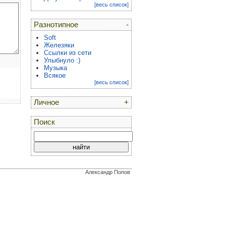
[весь список]
Разнотипное
-
Soft
Железяки
Ссылки из сети
Улыбнуло :)
Музыка
Всякое
[весь список]
Личное
+
Поиск
Александр Попов