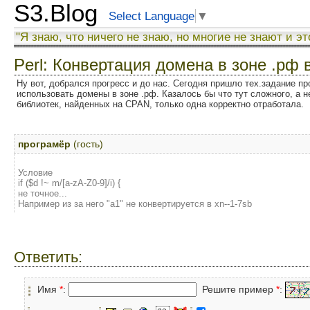
S3.Blog
Select Language
▼
"Я знаю, что ничего не знаю, но многие не знают и эт
Perl: Конвертация домена в зоне .рф 
Ну вот, добрался прогресс и до нас. Сегодня пришло тех.задание п
использовать домены в зоне .рф. Казалось бы что тут сложного, а н
библиотек, найденных на CPAN, только одна корректно отработала.
програмёр
(гость)
Условие
if ($d !~ m/[a-zA-Z0-9]/i) {
не точное...
Например из за него "а1" не конвертируется в xn--1-7sb
Ответить:
Имя
*
:
Решите пример
*
: