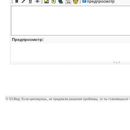
предпросмотр
Предпросмотр:
▼▲▼
© S3.Blog: Если критикуешь, не предлагая решения проблемы, то ты становишься 