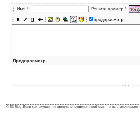
Имя
*
:
Решите пример
*
:
предпросмотр
Предпросмотр:
▼▲▼
© S3.Blog: Если критикуешь, не предлагая решения проблемы, то ты становишься 