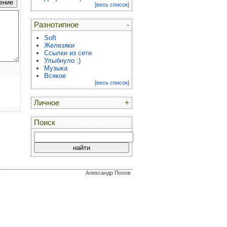
[весь список]
Разнотипное
-
Soft
Железяки
Ссылки из сети
Улыбнуло :)
Музыка
Всякое
[весь список]
Личное
+
Поиск
Александр Попов