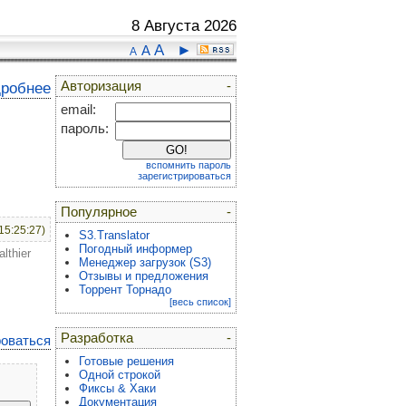
8 Августа 2026
A
►
A
A
Авторизация
-
дробнее
email:
пароль:
вспомнить пароль
зарегистрироваться
Популярное
-
15:25:27)
S3.Translator
Погодный информер
althier
Менеджер загрузок (S3)
Отзывы и предложения
Торрент Торнадо
[весь список]
Разработка
-
роваться
Готовые решения
Одной строкой
Фиксы & Хаки
Документация