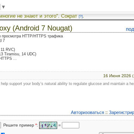
▼
 многие не знают и этого". Сократ
.
[?]
oxy (Android 7 Nougat)
по
для просмотра HTTP/HTTPS трафика
d 7
, 11 RVC)
13 Tiramisu, 14 UDC)
HTTPS ...
16 Июня 2026
(
 help support your body’s natural ability to regulate glucose and maintain a he
Авторизоваться
::
Зарегистри
Решите пример
*
:
=