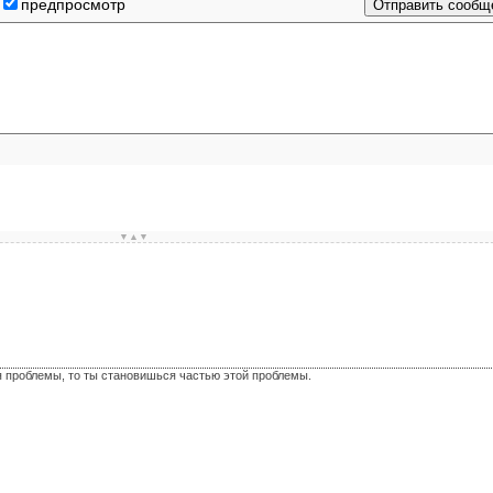
предпросмотр
▼▲▼
я проблемы, то ты становишься частью этой проблемы.