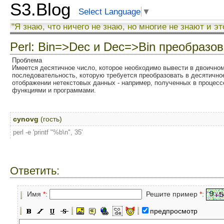
S3.Blog
Select Language
▼
"Я знаю, что ничего не знаю, но многие не знают и эт
Perl: Bin=>Dec и Dec=>Bin преобразо
Проблема
Имеется десятичное число, которое необходимо вывести в двоичном
последовательность, которую требуется преобразовать в десятичное
отображении нетекстовых данных - например, полученных в процес
функциями и программами.
cynovg
(гость)
perl -e 'printf "%b\n", 35'
Ответить:
Имя
*
:
Решите пример
*
:
предпросмотр