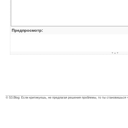
Предпросмотр:
▼▲▼
© S3.Blog: Если критикуешь, не предлагая решения проблемы, то ты становишься 