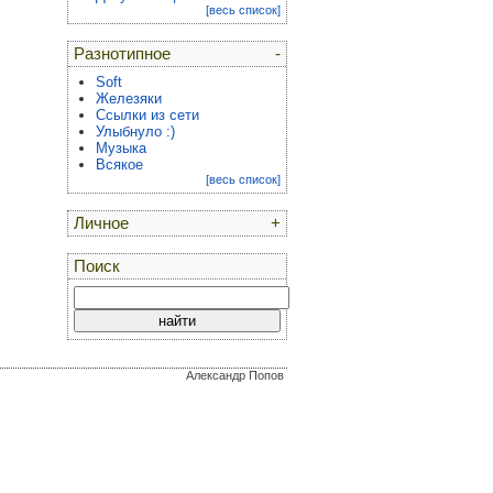
[весь список]
Разнотипное
-
Soft
Железяки
Ссылки из сети
Улыбнуло :)
Музыка
Всякое
[весь список]
Личное
+
Поиск
Александр Попов