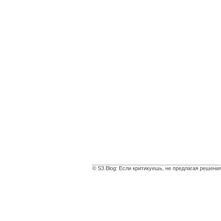
© S3.Blog: Если критикуешь, не предлагая решени