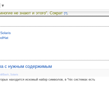
▼
 многие не знают и этого". Сократ
.
[?]
Solaris
edHat
айла с нужным содержимым
ell/Bash
,
Solaris
торых находится искомый набор символов, в *nix системах есть