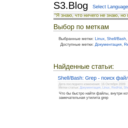
S3.Blog
Select Language
"Я знаю, что ничего не знаю, но
Выбор по меткам
Выбранные метки:
Linux
,
Shell/Bash
,
Доступные метки:
Документация
,
R
Найденные статьи:
Shell/Bash: Grep - поиск ф
Дата последнего изменения: 16 Октября 2009
Метки статьи:
Документация
,
Linux
,
RedHat
,
Sh
Что бы быстро найти файлы, внутри ко
замечательная утилита grep