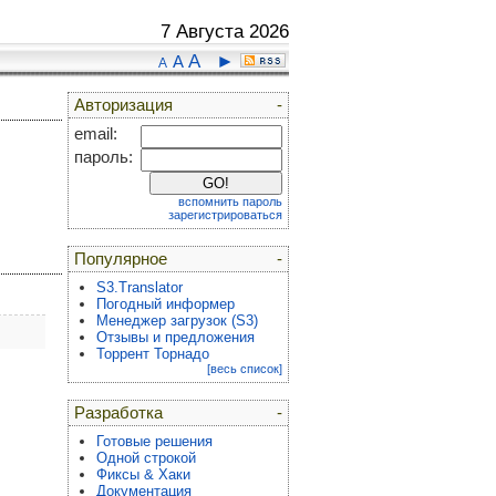
7 Августа 2026
A
►
A
A
Авторизация
-
email:
пароль:
вспомнить пароль
зарегистрироваться
Популярное
-
S3.Translator
Погодный информер
Менеджер загрузок (S3)
Отзывы и предложения
Торрент Торнадо
[весь список]
Разработка
-
Готовые решения
Одной строкой
Фиксы & Хаки
Документация